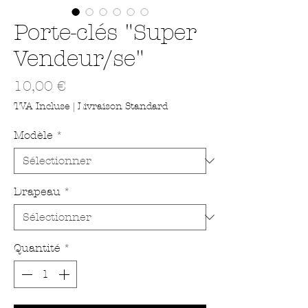
Porte-clés "Super
Vendeur/se"
Prix
10,00 €
TVA Incluse
|
Livraison Standard
Modèle
*
Drapeau
*
Quantité
*