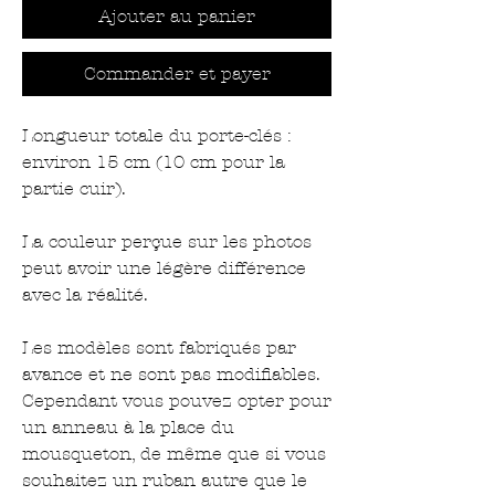
Ajouter au panier
Commander et payer
Longueur totale du porte-clés :
environ 15 cm (10 cm pour la
partie cuir).
La couleur perçue sur les photos
peut avoir une légère différence
avec la réalité.
Les modèles sont fabriqués par
avance et ne sont pas modifiables.
Cependant vous pouvez opter pour
un anneau à la place du
mousqueton, de même que si vous
souhaitez un ruban autre que le