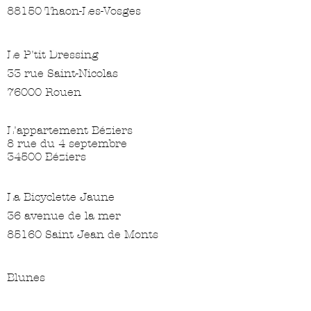
88150 Thaon-Les-Vosges
Le P'tit Dressing
33 rue Saint-Nicolas
76000 Rouen
L'appartement Béziers
8 rue du 4 septembre
34500 Béziers
La Bicyclette Jaune
36 avenue de la mer
85160 Saint Jean de Monts
Blunes
27 rue de Famars