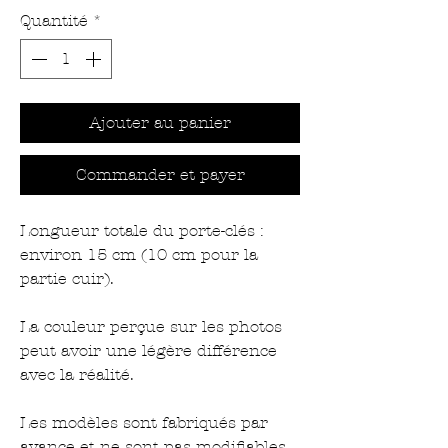
Quantité
*
Ajouter au panier
Commander et payer
Longueur totale du porte-clés :
environ 15 cm (10 cm pour la
partie cuir).
La couleur perçue sur les photos
peut avoir une légère différence
avec la réalité.
Les modèles sont fabriqués par
avance et ne sont pas modifiables.