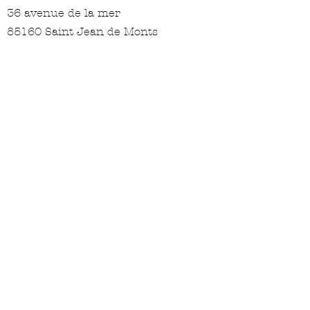
36 avenue de la mer
85160 Saint Jean de Monts
Blunes
27 rue de Famars
59300 Valenciennes
La boutique postale
47 place de l'église
74380 Lucinges
Deux Heures Seize - Concept store
26 rue Arcisse de Caumont
14000 Caen
Initiales BB