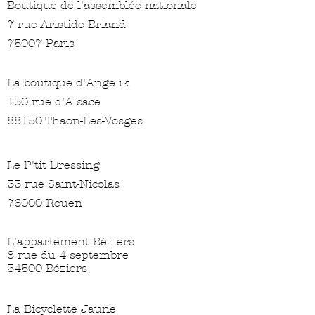
Boutique de l'assemblée nationale
7 rue Aristide Briand
75007 Paris
La boutique d'Angelik
130 rue d'Alsace
88150 Thaon-Les-Vosges
Le P'tit Dressing
33 rue Saint-Nicolas
76000 Rouen
L'appartement Béziers
8 rue du 4 septembre
34500 Béziers
La Bicyclette Jaune