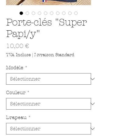
Porte-clés "Super
Papi/y"
Prix
10,00 €
TVA Incluse
|
Livraison Standard
Modèle
*
Couleur
*
Drapeau
*