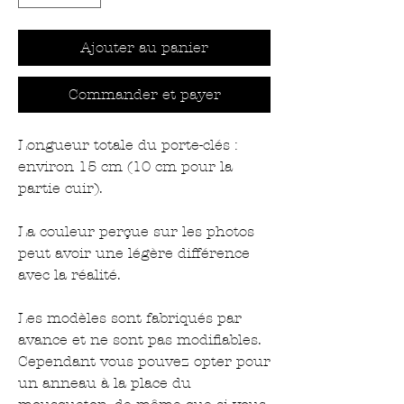
Ajouter au panier
Commander et payer
Longueur totale du porte-clés :
environ 15 cm (10 cm pour la
partie cuir).
La couleur perçue sur les photos
peut avoir une légère différence
avec la réalité.
Les modèles sont fabriqués par
avance et ne sont pas modifiables.
Cependant vous pouvez opter pour
un anneau à la place du