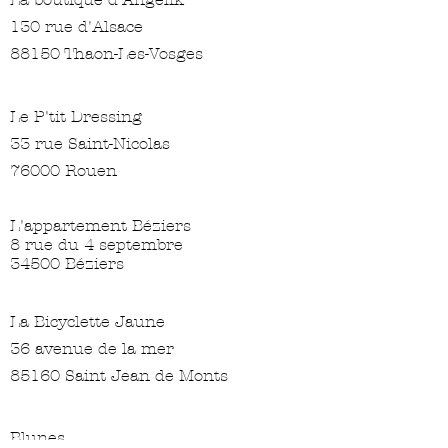
130 rue d'Alsace
88150 Thaon-Les-Vosges
Le P'tit Dressing
33 rue Saint-Nicolas
76000 Rouen
L'appartement Béziers
8 rue du 4 septembre
34500 Béziers
La Bicyclette Jaune
36 avenue de la mer
85160 Saint Jean de Monts
Blunes