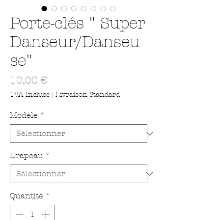
Porte-clés " Super
Danseur/Danseu
se"
Prix
10,00 €
TVA Incluse
|
Livraison Standard
Modèle
*
Drapeau
*
Quantité
*