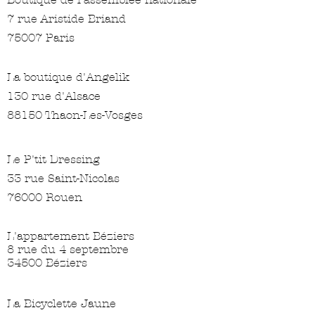
7 rue Aristide Briand
75007 Paris
La boutique d'Angelik
130 rue d'Alsace
88150 Thaon-Les-Vosges
Le P'tit Dressing
33 rue Saint-Nicolas
76000 Rouen
L'appartement Béziers
8 rue du 4 septembre
34500 Béziers
La Bicyclette Jaune