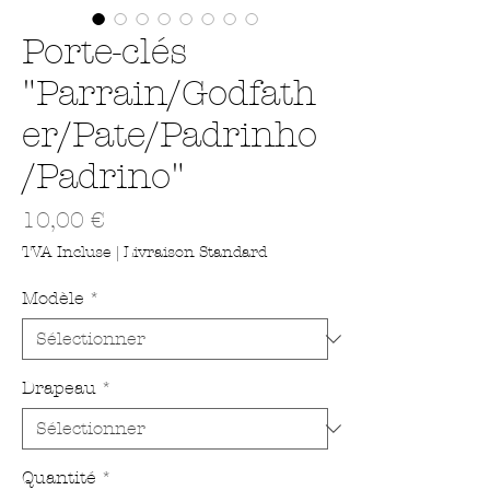
Porte-clés
"Parrain/Godfath
er/Pate/Padrinho
/Padrino"
Prix
10,00 €
TVA Incluse
|
Livraison Standard
Modèle
*
Drapeau
*
Quantité
*