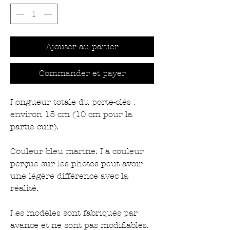
Ajouter au panier
Commander et payer
Longueur totale du porte-clés :
environ 15 cm (10 cm pour la
partie cuir).
Couleur bleu marine. La couleur
perçue sur les photos peut avoir
une légère différence avec la
réalité.
Les modèles sont fabriqués par
avance et ne sont pas modifiables.