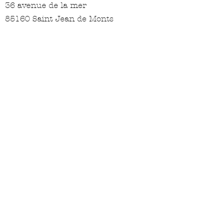
36 avenue de la mer
85160 Saint Jean de Monts
Blunes
27 rue de Famars
59300 Valenciennes
La boutique postale
47 place de l'église
74380 Lucinges
Deux Heures Seize - Concept store
26 rue Arcisse de Caumont
14000 Caen
Initiales BB