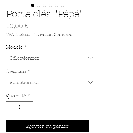
Porte-clés "Pépé"
Prix
10,00 €
TVA Incluse
|
Livraison Standard
Modèle
*
Drapeau
*
Quantité
*
Ajouter au panier