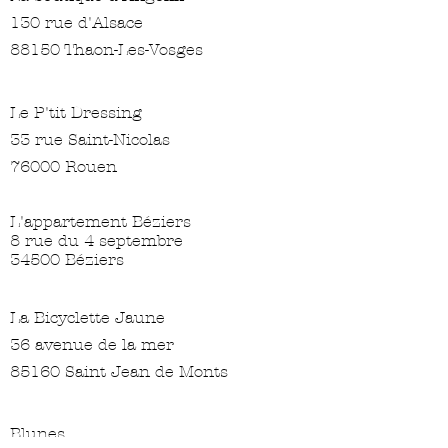
130 rue d'Alsace
88150 Thaon-Les-Vosges
Le P'tit Dressing
33 rue Saint-Nicolas
76000 Rouen
L'appartement Béziers
8 rue du 4 septembre
34500 Béziers
La Bicyclette Jaune
36 avenue de la mer
85160 Saint Jean de Monts
Blunes