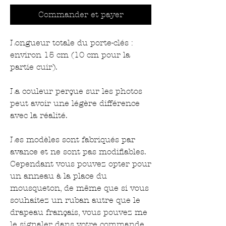
Commander et payer
Longueur totale du porte-clés :
environ 15 cm (10 cm pour la
partie cuir).
La couleur perçue sur les photos
peut avoir une légère différence
avec la réalité.
Les modèles sont fabriqués par
avance et ne sont pas modifiables.
Cependant vous pouvez opter pour
un anneau à la place du
mousqueton, de même que si vous
souhaitez un ruban autre que le
drapeau français, vous pouvez me
le signaler dans votre commande