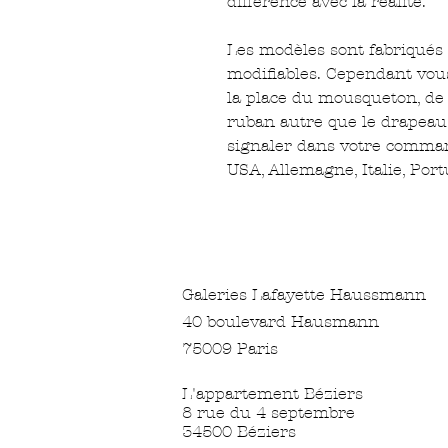
différence avec la réalité.
Les modèles sont fabriqués 
modifiables. Cependant vo
la place du mousqueton, de
ruban autre que le drapeau
signaler dans votre command
USA, Allemagne, Italie, Por
Galeries Lafayette Haussmann
40 boulevard Hausmann
75009 Paris
L'appartement Béziers
8 rue du 4 septembre
34500 Béziers