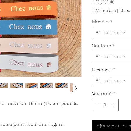
Prix
10,00 €
TVA Incluse
|
Livra
Modèle
*
Sélectionner
Couleur
*
Sélectionner
Drapeau
*
Sélectionner
Quantité
*
és : environ 15 cm (10 cm pour la
hotos peut avoir une légère
Ajouter au pan