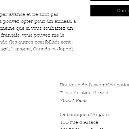
Comm
par avance et ne sont pas
us pouvez opter pour un anneau à
 même que si vous souhaitez un
 français, vous pouvez me le
e (les autres possibilités sont :
tugal, Espagne, Canada et Japon).
Boutique de l'assemblée natio
7 rue Aristide Briand
75007 Paris
La boutique d'Angelik
130 rue d'Alsace