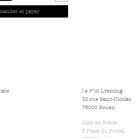
ander et payer
nale
Le P'tit Dressing
33 rue Saint-Nicolas
76000 Rouen
Mise en Scène
6 Place du Pontel